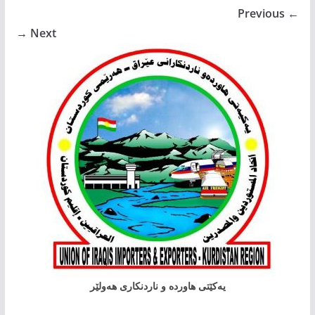
← Previous
Next →
یەکێتی هاوردە و ناردنکاری هەولێر