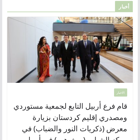
أخبار
الاخبار
قام فرع أربيل التابع لجمعية مستوردي
ومصدري إقليم كردستان بزيارة
معرض (ذكريات النور والضباب) في
مركز الشباب (يوث هب) في أربيل.