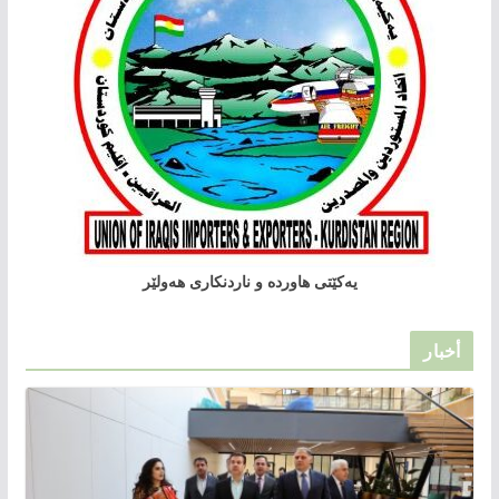
یەکێتی هاوردە و ناردنکاری هەولێر
أخبار