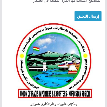
المتصفح لاستخدامها المرة المقبلة في تعليقي.
یەکێتی هاوردە و ناردنکاری هەولێر