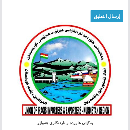
یەکێتی هاوردە و ناردنکاری هەولێر