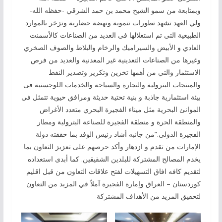
وبمتابعة من سمو الشيخ محمد بن حمد الشرقي -حفظه الله-
ولي العهد تشهد تطورات تنموية ونهضة حضارية وتزخر بالموارد
الطبيعية التى تم استغلالها فى العديد من الصناعات كالأسمنت
العادي و الأبيض والسيراميك والرخام والبلاط والصوف الصخري
وغيرها من الصناعات التعدينية غير المعدنية والعديد من فرص
الاستثمار والتي من أهمها تخزين وتكرير وتصدير النفط
والمنتجات البترولية والتجارة والسياحة والخدمات اللوجستية فى
بيئة استثمارية جاذبة و بنية تحتية حديثة ومرافق حيوية تتمثل فى
الموانئ البحرية مثل ميناء الفجيرة البحري متعدد الأغراض
والمنطقة الحرة و منطقة الفجيرة للصناعة البترولية ومطار
الفجيرة الدولي.”من جانبه أشاد رئيس الوفد بما حققته دولة
الإمارات من تقدم و ازدهار وأكد حرصهم على تعزيز التعاون بما
يخدم المصالح المشتركة للبلدين الشقيقين. كما أبدى استعداده
لتقديم كافه افاق التسهيلات لفتح علاقات التعاون من قبل اقليم
كوردستان – العراق وإمارة الفجيرة آملاً في المزيد من التعاون
لتحقيق المزيد من الأهداف المشتركة