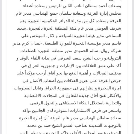
وسعادة أحمد سلطان النائب الثاني للرئيس وسعادة أعضاء
مجلس إدارة الغرفة وسعادة سلطان جميع الهنداسي مدير عام
الغرفة وسعادة كل من مدراء الدوائر الحكومية الفجيرة وهم
شريف العوضي مدير عام هيئة المنطقة الحرة بالفجيرة، سعيد
السماحي مدير هيئة الفجيرة للسياحة والاثار، المهندس علي
قاسم مدير مؤسسة الفجيرة للموارد الطبيعية، حمدان كرم مدير
شركة ريبال، سالم الحمودي مدير منطقة الفجيرة للصناعات
البترولية.و رحب الشيخ سعيد الشرقي في بداية اللقاء بالوفد و
أكد على عمق العلاقات بين الإمارات و جمهورية العراق في
مختلف المجالات و أهمية الدفع بها نحو آفاق أرحب مؤكداً على
حرص الغرفة على تعزيز العلاقات بين أصحاب الأعمال فى
امارة الفجيرة و نظرائهم في جمهورية العراق وتبادل المعلومات
والأفكار لفتح آفاق جديدة للتعاون في المجالات الاقتصادية
والتجارية باستغلال الذكاء الاصطناعي والتحول الرقمي
واستعراض فرص الاستثمارات المتوفرة لدى الجانبين .وأكد
سعادة سلطان الهنداسي مدير عام الغرفة “أن إمارة الفجيرة
بالتوجيهات السديدة لصاحب السمو الشيخ حمد بن محمد
الشرقى عضو المجلس الأعلى حاكم الفجيرة – حفظه الله –