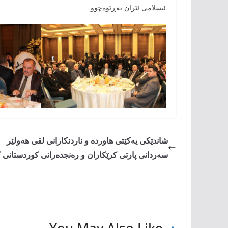
ئیسلامی ئێران بەڕێوەچوو.
شاندێکی یەکێتی ھاوردە و ناردنکارانی لقی ھەولێر
سەردانی پارتی کرێکاران و رەنجدەرانی کوردستانی ک
You May Also Like