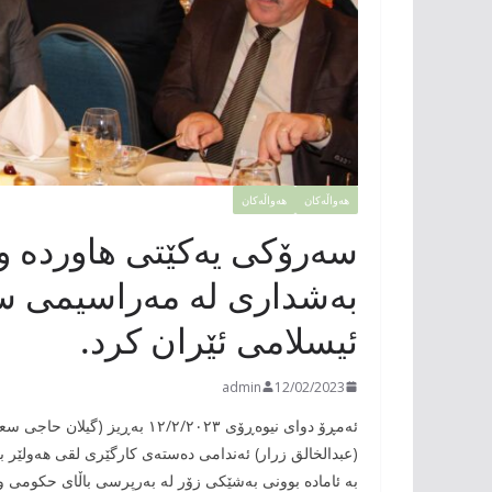
هەواڵەکان
هەواڵەکان
سەرۆکی یەکێتی هاوردە و 
بەشداری لە مەراسیمی س
ئیسلامی ئێران کرد.
admin
12/02/2023
ئەمڕۆ دوای نیوەڕۆی ١٢/٢/٢٠٢٣ 
(عبدالخالق زرار) ئەندامی دەستەی کارگێری لقی هەولێر
بە ئامادە بوونی بەشێکی زۆر لە بەرپرسی باڵای حکومی 