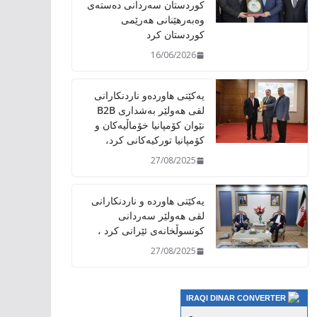
کوردستان سەردانی دەستەی
وەبەرهێنانی هەرێمی
کوردستان کرد
16/06/2026
یەکێتی هاوردەو ناردنکارانی
لقی هەولێر بەشداری B2B
نێوان کۆمپانیا خۆماڵیەکان و
کۆمپانیا تورکیەکانی کرد،
27/08/2025
یەکێتی هاوردە و ناردنکارانی
لقی هەولێر سەردانی
کونسوڵخانەی ئێرانی کرد ،
27/08/2025
IRAQI DINAR CONVERTER