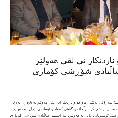
ناردنکارانی لقی هەولێر
اڵیادی شۆڕشی كۆماری
بەڕیز (گیلان حاجی سعید) سەرۆکی یەکێتی هاوردە و ناردنکارانی لقی هەولێر بە یاوەری بەڕێز
 بە سەرپەرشتی کونسوڵخانەی گشتی کۆماری ئیسلامی ئێران لە هەولێر
و سەرکونسوڵانی بیانی لە هەولێر، مەراسیمی ساڵیادی شۆڕشی كۆماری