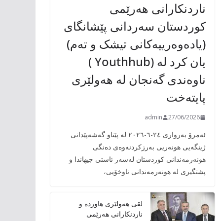
ناردنکارانی هەرێمی
کوردستان سەردانی پێشانگای
(یادەوەرییەکانی تیشک و تەم)
یان کرد لە (Youthhub )
ناوەندی گەنجان لە هەولێری
پایتەخت
admin
27/06/2026
ئەمرۆ بەرواری ٢٤-٦-٢٠٢٦ لە پێناو گەشەپێدانی
ژینگەیی هونەریی بەرزکردنەوەی دەنگی
هونەرمەندانی کوردستان لەسەر ئاستی جیهاندا و
پشتگیری لە هونەرمەندانی ناوخۆیی،
لقی هەولێری هاوردە و
ناردنکارانی هەرێمی