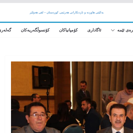
یەکێتی هاوردە و ناردنکارانی هەرێمى کوردستان – لقی هەولێر
رەی ئێمە
ئاگاداری
کۆمپانیاکان
کۆنسوڵگەریەکان
گەلەری