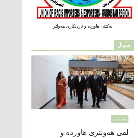
یەکێتی هاوردە و ناردنکاری هەولێر
هەواڵ
هەواڵەکان
لقی هەولێری هاوردە و