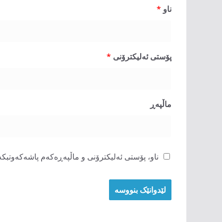
ناو
*
پۆستی ئەلیکترۆنی
*
ماڵپه‌ڕ
ناو، پۆستی ئەلیکترۆنی و ماڵپەڕەکەم پاشەکەوتبکە 