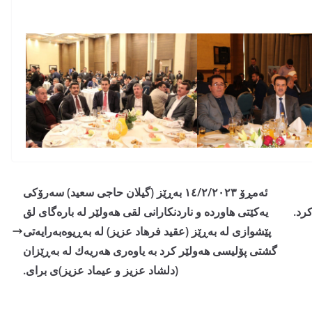
ئەمڕۆ ١٤/٢/٢٠٢٣ بەڕێز (گیلان حاجی سعید) سەرۆکی
رد.
یەکێتی هاوردە و ناردنکارانی لقی هەولێر لە بارەگای لق
پێشوازی لە بەڕێز (عقید فرهاد عزیز) لە بەڕیوەبەرایەتی
گشتی پۆلیسی هەولێر کرد بە یاوەری هەریەك لە بەڕێزان
(دلشاد عزیز و عیماد عزیز)ی برای.