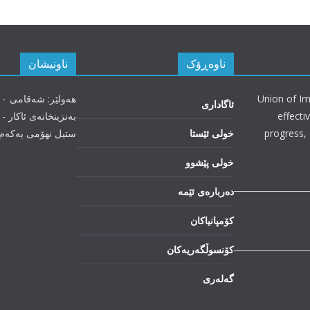
ناوەڕۆک
ناونیشان
Union of Im
ئاگاداری
effecti
بەنزینخانەی ئاکار - 
progress, 
خولی ئێستا
ستیل نهۆمی یەکەم
خولی پێشوو
دەربارەی ئێمە
کۆمپانیاکان
کۆنسوڵگەریەکان
گەلەری