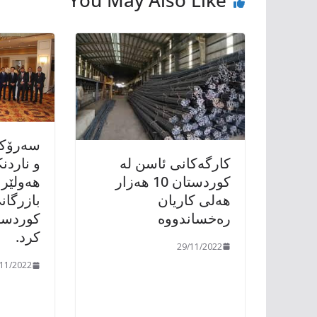
سەرۆکی
کارگەکانی ئاسن لە
و ناردن
کوردستان 10 هەزار
ھەولێر 
هەلی کاریان
بازرگان
رەخساندووە
کوردستا
کرد.
29/11/2022
/11/2022