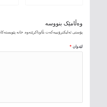
وەڵامێک بنووسە
پۆستی ئەلیکترۆنییەکەت بڵاوناکرێتەوە.
خانە پێویستەکا
لێدوان
*