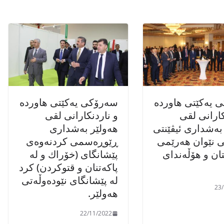
 یەکێتی ھاوردە
سەرۆکی یەکێتی ھاوردە
کارانی لقی
و ناردنکارانی لقی
بەشداری ئیڤێنتی
ھەولێر بەشداری
ی نێوان ھەرێمی
ڕێوڕەسمی کردنەوەی
ن و ھۆڵەندای
پێشانگای (خۆراك و لە
پاکەتنان و قتوکردن) کرد
لە پێشانگای نێودەوڵەتی
23
ھەولێر.
22/11/2022