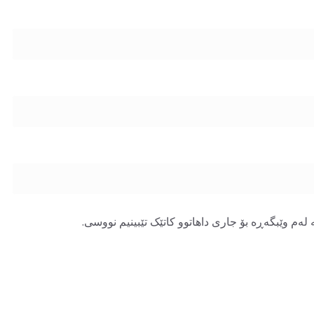
لەم وێبگەڕە بۆ جاری داهاتوو کاتێک تێبینیم نووسی.