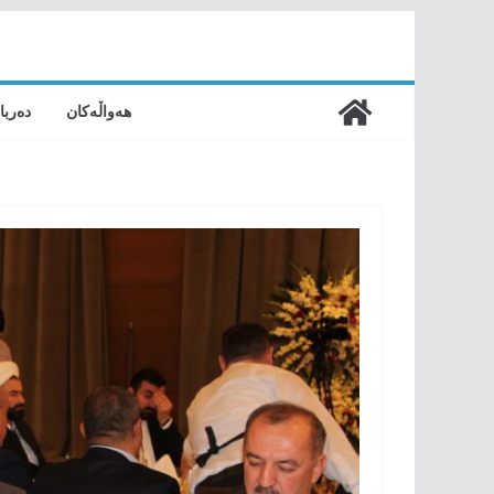
Skip
to
content
هەواڵەکان
دەربا