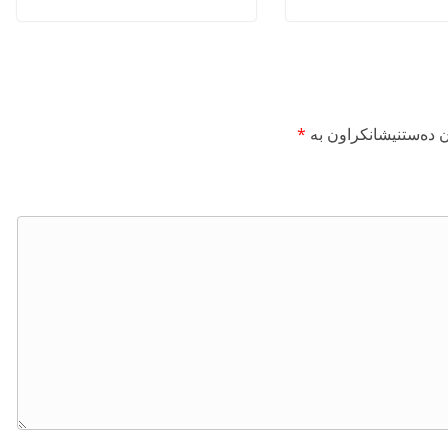
ن دەستنیشانکراون بە
*