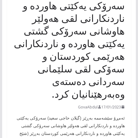
سەرۆکی یەکێتی ھاوردە و
ناردنکارانی لقی ھەولێر
ھاوشانی سەرۆکی گشتی
یەکێتی ھاوردە و ناردنکارانی
ھەرێمی کوردستان و
سەۆکی لقی سلێمانی
سەردانی دەستەی
وەبەرھێنانیان کرد.
GovaAbdul
17/01/2023
ئەمڕۆ سێشەممە بەڕێز (گیلان حاجی سعید) سەرۆکی یەکێتی
ھاوردە و ناردنکارانی لقی ھەولێر ھاوشانی سەرۆکی گشتی
یەکێتی ھاوردە و ناردنکارانی ھەرێمی کوردستان بەڕێز (شێخ