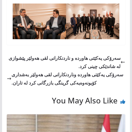
سەرۆکی یەکێتی ھاوردە و ناردنکارانی لقی ھەولێر پێشوازی
لە شاندێکی چینی کرد.
سەرۆکی یەکێتی ھاوردە وناردنکارانی لقی ھەولێر بەشداری
کۆبونەوەیەکی گرینگی بازرگانی کرد لە تاران.
You May Also Like