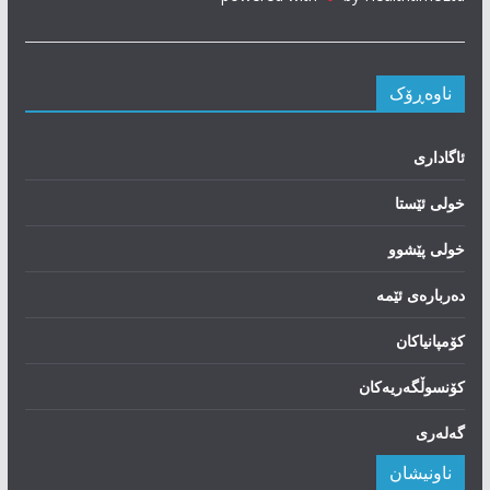
ناوەڕۆک
ئاگاداری
خولی ئێستا
خولی پێشوو
دەربارەی ئێمە
کۆمپانیاکان
کۆنسوڵگەریەکان
گەلەری
ناونیشان