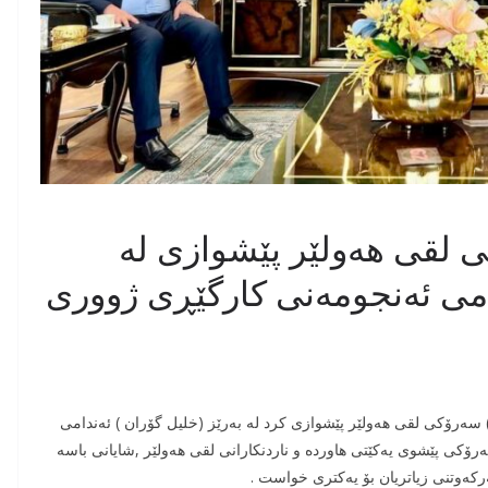
نی لقی هەولێر پێشوازی لە
دامی ئەنجومەنی کارگێڕی ژووری
ز (رسوڵ حاجی عمر ) سەرۆکی لقی هەولێر پێشوازی کرد لە بەرێز (خلیل گۆران ) ئەندامی
ۆکی پێشوی یەکێتی هاوردە و ناردنکارانی لقی هەولێر ,شایانی باسە
کەوتنی زیاتریان بۆ یەکتری خواست .