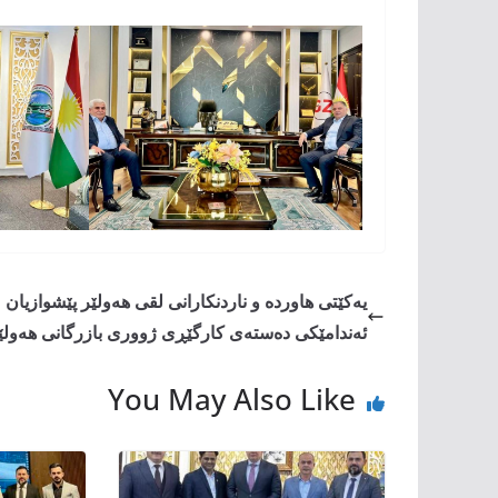
یەکێتی هاوردە و ناردنکارانی لقی هەولێر پێشوازیان
ئەندامێکی دەستەی کارگێڕی ژووری بازرگانی هەولێ
You May Also Like