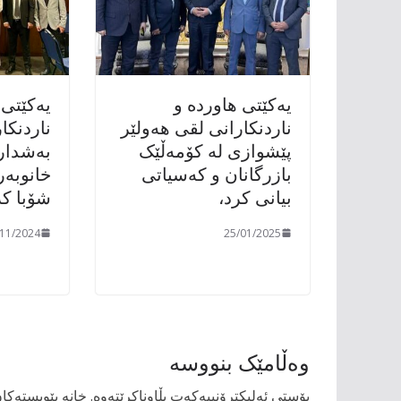
یەکێتی هاوردە و
یەکێتی 
ناردنکارانی لقی هەولێر
ناردنکا
پێشوازی لە کۆمەڵێک
بەشدار
بازرگانان و کەسیاتی
خانوبەر
بیانی کرد،
شۆبا کر
/11/2024
25/01/2025
وەڵامێک بنووسە
پۆستی ئەلیکترۆنییەکەت بڵاوناکرێتەوە.
خانە پێویستەکا