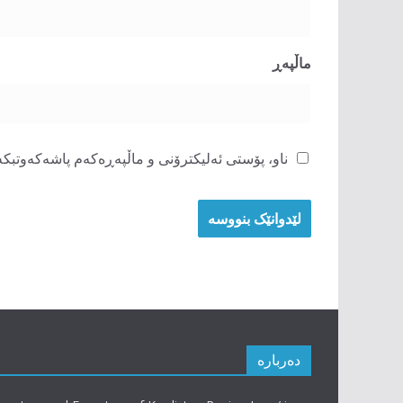
ماڵپه‌ڕ
ناو، پۆستی ئەلیکترۆنی و ماڵپەڕەکەم پاشەکەوتبکە 
دەربارە