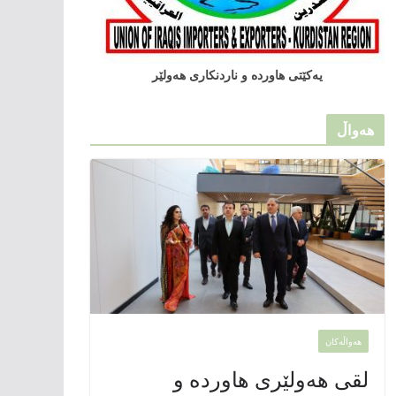
یەکێتی هاوردە و ناردنکاری هەولێر
هەواڵ
هەواڵەکان
لقی هەولێری هاوردە و