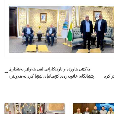
یەکێتی هاوردە و ناردنکارانی لقی هەولێر بەشداری
ر کرد
پێشانگای خانوبەرەی کۆمپانیای شۆبا کرد لە هەولێر ،