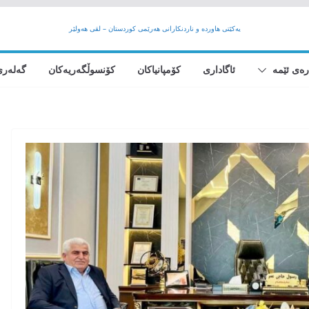
یەکێتی هاوردە و ناردنکارانی هەرێمى کوردستان – لقی هەولێر
رەی ئێمە
ئاگاداری
کۆمپانیاکان
کۆنسوڵگەریەکان
گەلەری