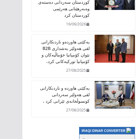
کوردستان سەردانی دەستەی
وەبەرهێنانی هەرێمی
کوردستان کرد
16/06/2026
یەکێتی هاوردەو ناردنکارانی
لقی هەولێر بەشداری B2B
نێوان کۆمپانیا خۆماڵیەکان و
کۆمپانیا تورکیەکانی کرد،
27/08/2025
یەکێتی هاوردە و ناردنکارانی
لقی هەولێر سەردانی
کونسوڵخانەی ئێرانی کرد ،
27/08/2025
IRAQI DINAR CONVERTER