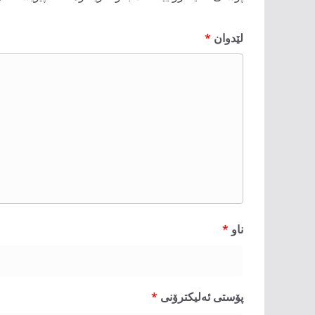
لێدوان
*
ناو
*
پۆستی ئەلیکترۆنی
*