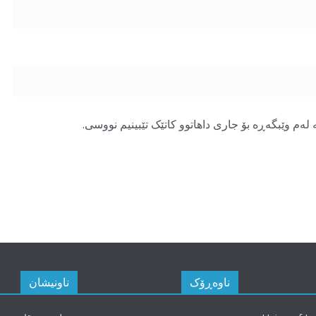
لەم وێبگەڕە بۆ جاری داهاتوو کاتێک تێبینیم نووسی.
ناوەڕۆک
ناونیشان