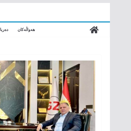
Skip
to
content
هەواڵەکان
دەربا