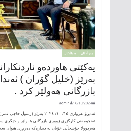
هەواڵەکان
هەواڵەکان
یەکێتی هاوردەو ناردنکارا
بەرێز (خلیل گۆران ) ئەن
بازرگانی هەولێر کرد .
admin
16/10/2024
ئەمڕۆ بەرواری ١٥/ ١٠/ ٢٠٢٤ بەرێ
ئەنجومەنی کارگێڕی ژووری بازرگانی هەولێر و جێگری سەر
هەردوولا خۆشحاڵی خۆیان بە دیدارەکە دەربڕی هیوای سەر