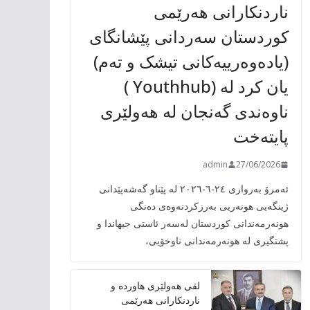
ناردنکارانی هەرێمی
کوردستان سەردانی پێشانگای
(یادەوەرییەکانی تیشک و تەم)
یان کرد لە (Youthhub )
ناوەندی گەنجان لە هەولێری
پایتەخت
admin
27/06/2026
ئەمرۆ بەرواری ٢٤-٦-٢٠٢٦ لە پێناو گەشەپێدانی
ژینگەیی هونەریی بەرزکردنەوەی دەنگی
هونەرمەندانی کوردستان لەسەر ئاستی جیهاندا و
پشتگیری لە هونەرمەندانی ناوخۆیی،
لقی هەولێری هاوردە و
ناردنکارانی هەرێمی