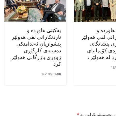
هاوردە و
یەکێتی هاوردە و
رانی لقی هەولێر
ناردنکارانی لقی هەولێر
ی پێشانگای
پێشوازیان ئەندامێکی
ەی کۆمپانیای
دەستەی کارگێڕی
د لە هەولێر ،
ژووری بازرگانی هەولێر
کرد
18
16/10/2024
ن دەستنیشانکراون بە
*