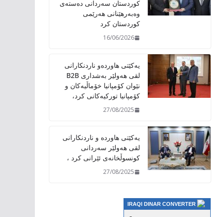
کوردستان سەردانی دەستەی
وەبەرهێنانی هەرێمی
کوردستان کرد
16/06/2026
یەکێتی هاوردەو ناردنکارانی
لقی هەولێر بەشداری B2B
نێوان کۆمپانیا خۆماڵیەکان و
کۆمپانیا تورکیەکانی کرد،
27/08/2025
یەکێتی هاوردە و ناردنکارانی
لقی هەولێر سەردانی
کونسوڵخانەی ئێرانی کرد ،
27/08/2025
IRAQI DINAR CONVERTER