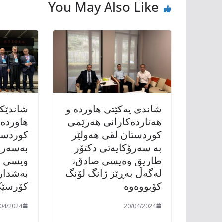
You May Also Like
شاندی یەکێتی هاوردە و
شاندێک
هەناردەکارانی هەرێمی
هاوردەو
کوردستان لقی هەولێر
کوردستا
بە سەرۆکایەتی دکتۆر
بەسەرۆ
طاریق وەیسی صادق،
ویسی ص
لەگەڵ بەڕێز ژانگ لۆنگ
بەشداری
کۆبووەوە
کۆرسێک
/04/2024
20/04/2024