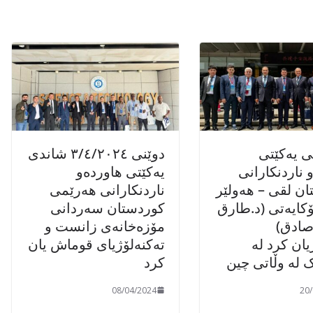
ی یەکێتی
دوێنی ٣/٤/٢٠٢٤ شاندی
 ناردنکارانی
یەکێتی هاوردەو
ن لقی – هەولێر
ناردنکارانی هەرێمی
کایەتی (د.طارق
کوردستان سەردانی
ادق)
مۆزەخانەی زانست و
ان کرد لە
تەکنەلۆژیای قوماش یان
 لە وڵاتی چین
کرد
08/04/2024
20