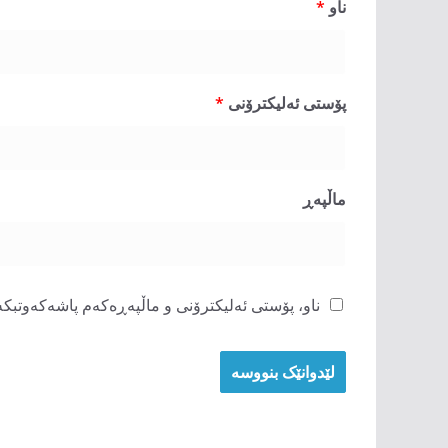
ناو
*
پۆستی ئەلیکترۆنی
*
ماڵپه‌ڕ
ناو، پۆستی ئەلیکترۆنی و ماڵپەڕەکەم پاشەکەوتبکە 