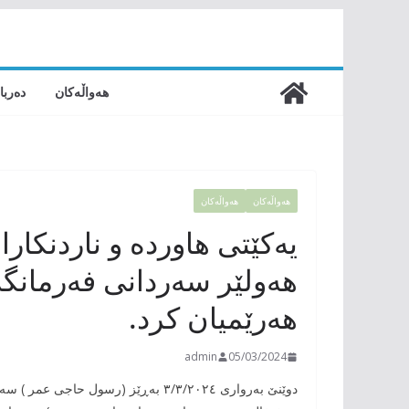
Skip
to
content
هەواڵەکان
دەربا
هەواڵەکان
هەواڵەکان
یەکێتی هاوردە و ناردنکا
هەولێر سەردانی فەرمانگ
هەرێمیان کرد.
admin
05/03/2024
دوێنێ بەرواری ٣/٣/٢٠٢٤ بەڕێز (رسول 