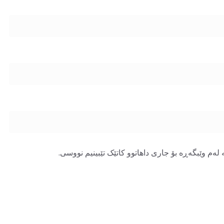
لەم وێبگەڕە بۆ جاری داهاتوو کاتێک تێبینیم نووسی.