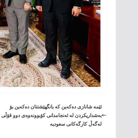
ئێمە شانازی دەکەین کە بانگهێشتتان دەکەین بۆ
بەشداریکردن لە ئەنجامدانی کۆبوونەوەی دوو قۆڵی
لەگەڵ کارگەکانی سعودیە