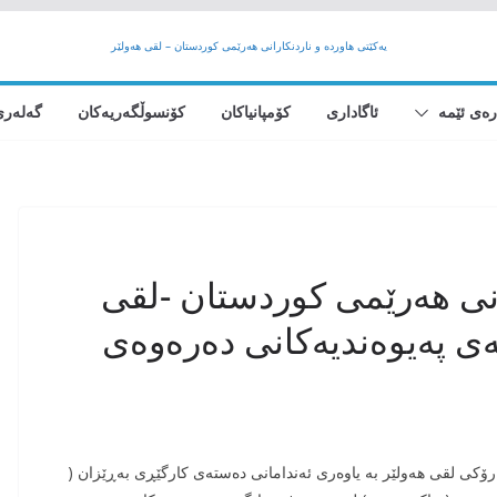
یەکێتی هاوردە و ناردنکارانی هەرێمى کوردستان – لقی هەولێر
رەی ئێمە
ئاگاداری
کۆمپانیاکان
کۆنسوڵگەریەکان
گەلەری
رانی هەرێمی کوردستان -لقی
ەی پەیوەندیەکانی دەرەوەی
حاجی عمر ) سەرۆکی لقی هەولێر بە یاوەری ئەندامانی دەستەی کارگێڕی بەڕێزان (