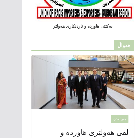
یەکێتی هاوردە و ناردنکاری هەولێر
هەواڵ
هەواڵەکان
لقی هەولێری هاوردە و