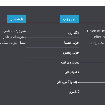
ناوەڕۆک
ناونیشان
Union of Im
ئاگاداری
effecti
بەنزینخانەی ئاکار - 
progress, 
خولی ئێستا
ستیل نهۆمی یەکەم
خولی پێشوو
دەربارەی ئێمە
کۆمپانیاکان
کۆنسوڵگەریەکان
گەلەری