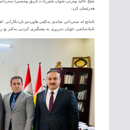
شێخ خالید وەرتی،شوان شێرزاد،د.تاریق وەیسی) سەردانی
هەرێمیان کرد،
ئامانج لە سەردانی شاندی یەکێتی هاوردەو ناردنکارانی -ل
ئامادەباشی خۆیان دەربڕی بە
پشتگیری کردنی یەکتر بۆ زیا