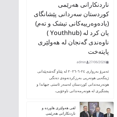
ناردنکارانی هەرێمی
کوردستان سەردانی پێشانگای
(یادەوەرییەکانی تیشک و تەم)
یان کرد لە (Youthhub )
ناوەندی گەنجان لە هەولێری
پایتەخت
admin
27/06/2026
ئەمرۆ بەرواری ٢٤-٦-٢٠٢٦ لە پێناو گەشەپێدانی
ژینگەیی هونەریی بەرزکردنەوەی دەنگی
هونەرمەندانی کوردستان لەسەر ئاستی جیهاندا و
پشتگیری لە هونەرمەندانی ناوخۆیی،
لقی هەولێری هاوردە و
ناردنکارانی هەرێمی