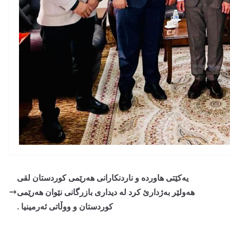
یەکێتی هاوردە و ناردنکارانی هەرێمی کوردستان لقی
هەولێر بەژدارئ کرد لە دیداری بازرگانی نێوان هەرێمی
کوردستان و ووڵاتی ئەرمینیا .