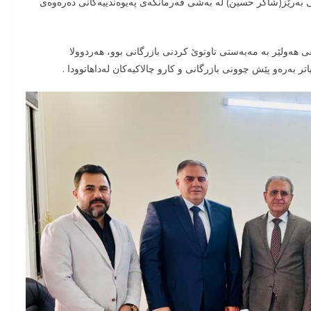
 بەرێز(شاکر حسین) لە بەشی فەرمانگەی پەیوەندییەکانی دەرەوەی
قی هەولێر بە مەبەستی تاوتوێ کردنی بازرگانی بوو، هەردوولا
تر بەرەو پێش چوونی بازرگانی و کارو چالاکیەکان لەداهاتوودا .