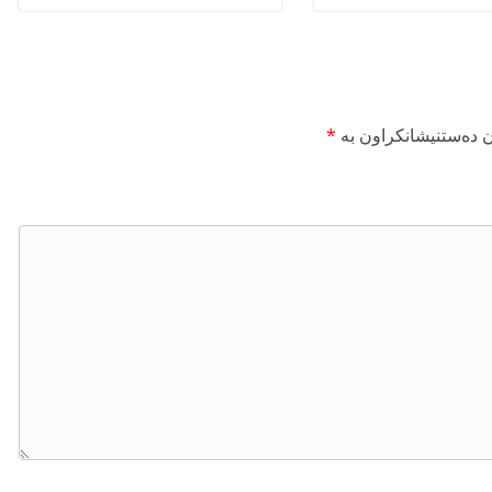
ن دەستنیشانکراون بە
*