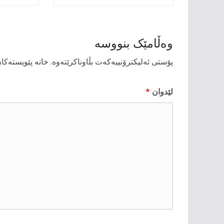
وەڵامێک بنووسە
پۆستی ئەلیکترۆنییەکەت بڵاوناکرێتەوە.
خانە پێویستەکا
لێدوان
*