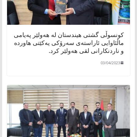
کونسوڵی گشتی هیندستان لە هەولێر پەیامی
ماڵئاوایی ئاراستەی سەرۆکی یەکێتی هاوردە
و ناردنکارانی لقی هەولێر کرد.
03/04/2023