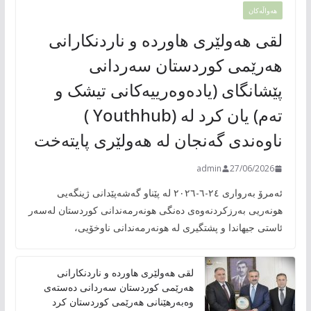
هەواڵەکان
لقی هەولێری هاوردە و ناردنکارانی
هەرێمی کوردستان سەردانی
پێشانگای (یادەوەرییەکانی تیشک و
تەم) یان کرد لە (Youthhub )
ناوەندی گەنجان لە هەولێری پایتەخت
admin
27/06/2026
ئەمرۆ بەرواری ٢٤-٦-٢٠٢٦ لە پێناو گەشەپێدانی ژینگەیی
هونەریی بەرزکردنەوەی دەنگی هونەرمەندانی کوردستان لەسەر
ئاستی جیهاندا و پشتگیری لە هونەرمەندانی ناوخۆیی،
لقی هەولێری هاوردە و ناردنکارانی
هەرێمی کوردستان سەردانی دەستەی
وەبەرهێنانی هەرێمی کوردستان کرد