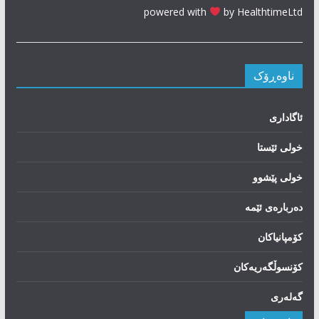
powered with
by HealthtimeLtd
ناوەڕۆک
ئاگاداری
خولی ئێستا
خولی پێشوو
دەربارەی ئێمە
کۆمپانیاکان
کۆنسوڵگەریەکان
گەلەری