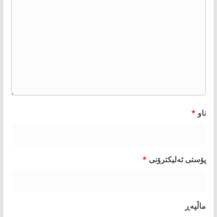
ناو
*
پۆستی ئەلیکترۆنی
*
ماڵپه‌ڕ