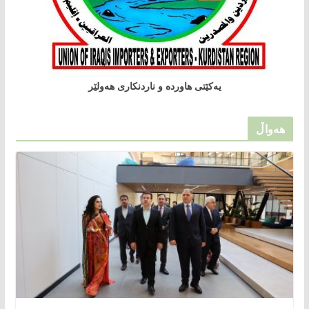
یەکێتی هاوردە و ناردنکاری هەولێر
هەواڵ