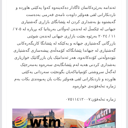
ئەندامە بەرێزەکانمان ئاگادار دەکەینەوە کەوا یەکێتی هاوردە و
ناردنکارانی لقی هەولێر داوەت نامەی فەرمی بەدەست
گەیشتوە بۆ بەشداری کردن لە پێشانگای بازاڕی گەشتیاری
جیهانی لە ئێکسڵ لە لەندەن لەوڵاتی بەریتانیا کە بڕیارە لە ٥-٧ /
١١ / ٢٠٢٤ بەرێوە بچێت بازاڕی جیهانی لەندەن شوێنی
بازرگانی گەشتیاری جیهانە و یەکێکە لە پێشانگا کاریگەرەکانی
گەشتیاری لە جیهاندا پێشانگاکە کۆمەڵەی پیشەسازی گەشتیاری
نێودەوڵەتی کۆدەکاتەوە، هەر ئەندامێک یان بازرگانێک خوازیاری
بەشداری کردنی هەیە لەم پێشانگایەی سەرەوە بەمەرجێک
لەگەڵ سروشتی کۆمپانیاکەیان بگونجێت سەردانی یەکێتی
هاوردە و ناردنکارانی لقی هەولێر بکات یان پەیوەندی بکات بەم
ژمارە تەلەفۆنەی خوارەوە.
ژمارە تەلەفۆن:٠٧٥١١٤١٢٠٠٧