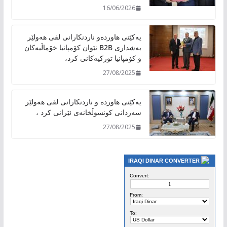
16/06/2026
یەکێتی هاوردەو ناردنکارانی لقی هەولێر
بەشداری B2B نێوان کۆمپانیا خۆماڵیەکان
و کۆمپانیا تورکیەکانی کرد،
27/08/2025
یەکێتی هاوردە و ناردنکارانی لقی هەولێر
سەردانی کونسوڵخانەی ئێرانی کرد ،
27/08/2025
IRAQI DINAR CONVERTER