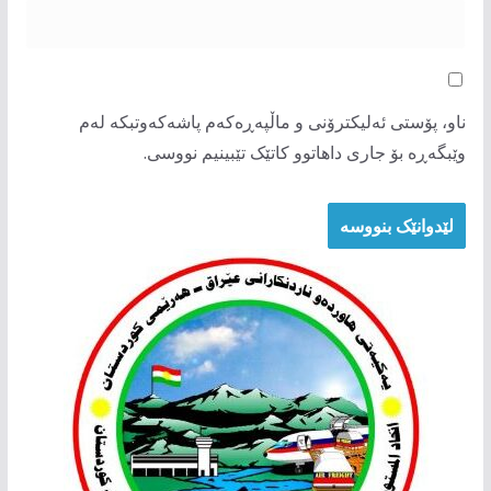
ناو، پۆستی ئەلیکترۆنی و ماڵپەڕەکەم پاشەکەوتبکە لەم
وێبگەڕە بۆ جاری داهاتوو کاتێک تێبینیم نووسی.