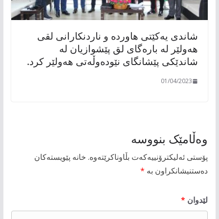
شاندی یەکێتی هاوردە و ناردنکارانی لقی
هەولێر لە بارەگای لق پێشوازیان لە
شاندێکی پێشانگای نێودەوڵەتی هەولێر کرد.
01/04/2023
وەڵامێک بنووسە
پۆستی ئەلیکترۆنییەکەت بڵاوناکرێتەوە.
خانە پێویستەکان
دەستنیشانکراون بە
*
لێدوان
*