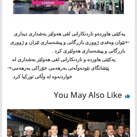
یەکێتی هاوردەو ناردنکارانی لقی هەولێر بەشداری دیداری
نێوان وەفدی ژووری بازرگانی و پیشەسازی ئێران و ژووری
بازرگانی و پیشەسازی هەولێری کرد .
یەکێتی هاوردە و ناردنکارانی لقی هەولێر بەشداری لە
پێشانگای نێودەوڵەتی بەرهەمی خۆراکی بەرهەمی
خواردنەوە لە وڵاتی تورکیا کرد.
You May Also Like