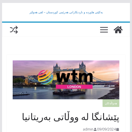
Skip
یەکێتی هاوردە و ناردنکارانی هەرێمى کوردستان – لقی هەولێر
to
content
هەواڵەکان
پێشانگا لە ووڵاتی بەریتانیا
admin
09/09/2024