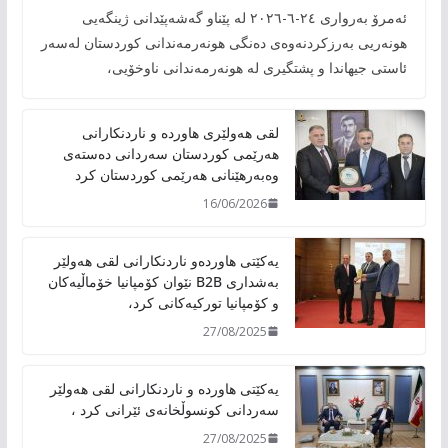
ئەمرۆ بەرواری ٢٤-٦-٢٠٢٦ لە پێناو گەشەپێدانی ژینگەیی
هونەریی بەرزکردنەوەی دەنگی هونەرمەندانی کوردستان لەسەر
ئاستی جیهاندا و پشتگیری لە هونەرمەندانی ناوخۆیی،
لقی هەولێری هاوردە و ناردنکارانی
هەرێمی کوردستان سەردانی دەستەی
وەبەرهێنانی هەرێمی کوردستان کرد
16/06/2026
یەکێتی هاوردەو ناردنکارانی لقی هەولێر
بەشداری B2B نێوان کۆمپانیا خۆماڵیەکان
و کۆمپانیا تورکیەکانی کرد،
27/08/2025
یەکێتی هاوردە و ناردنکارانی لقی هەولێر
سەردانی کونسوڵخانەی ئێرانی کرد ،
27/08/2025