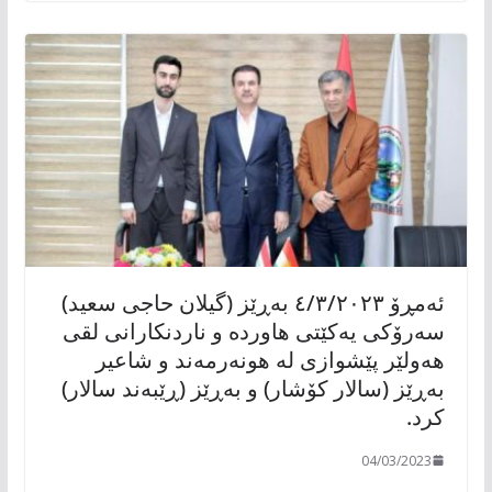
ئەمڕۆ ٤/٣/٢٠٢٣ بەڕێز (گیلان حاجی سعید)
سەرۆکی یەکێتی هاوردە و ناردنکارانی لقی
هەولێر پێشوازی لە هونەرمەند و شاعیر
بەڕێز (سالار کۆشار) و بەڕێز (ڕێبەند سالار)
کرد.
04/03/2023