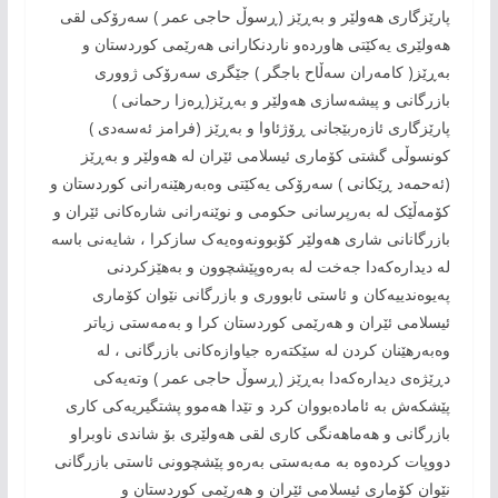
پارێزگاری هەولێر و بەڕێز (ڕسوڵ حاجی عمر ) سەرۆکی لقی
هەولێری یەکێتی هاوردەو ناردنکارانی هەرێمی کوردستان و
بەڕێز( کامەران سەڵاح باجگر ) جێگری سەرۆکی ژووری
بازرگانی و پیشەسازی هەولێر و بەڕێز(ڕەزا رحمانی )
پارێزگاری ئازەربێجانی ڕۆژئاوا و بەڕێز (فرامز ئەسەدی )
کونسوڵی گشتی کۆماری ئیسلامی ئێران لە هەولێر و بەڕێز
(ئەحمەد ڕێکانی ) سەرۆکی یەکێتی وەبەرهێنەرانی کوردستان و
کۆمەڵێک لە بەرپرسانی حکومی و نوێنەرانی شارەکانی ئێران و
بازرگانانی شاری هەولێر کۆبوونەوەیەک سازکرا ، شایەنی باسە
لە دیدارەکەدا جەخت لە بەرەوپێشچوون و بەهێزکردنی
پەیوەندییەکان و ئاستی ئابووری و بازرگانی نێوان کۆماری
ئیسلامی ئێران و هەرێمی کوردستان کرا و بەمەستی زیاتر
وەبەرهێنان کردن لە سێکتەرە جیاوازەکانی بازرگانی ، لە
دڕێژەی دیدارەکەدا بەڕێز (ڕسوڵ حاجی عمر ) وتەیەکی
پێشکەش بە ئامادەبووان کرد و تێدا هەموو پشتگیریەکی کاری
بازرگانی و هەماهەنگی کاری لقی هەولێری بۆ شاندی ناوبراو
دووپات کردەوە بە مەبەستی بەرەو پێشچوونی ئاستی بازرگانی
نێوان کۆماری ئیسلامی ئێران و هەرێمی کوردستان و