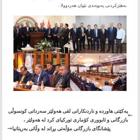
بەهێزکردنی پەیوەندی نێوان هەردوولا .
یەکێتی هاوردە و ناردنکارانی لقی هەولێر سەردانی کونسوڵی
بازرگانی و ئابووری کۆماری تورکیای کرد لە هەولێر ،
پێشانگای بازرگانی مۆڵەتی بڕاند لە وڵاتی بەریتانیا