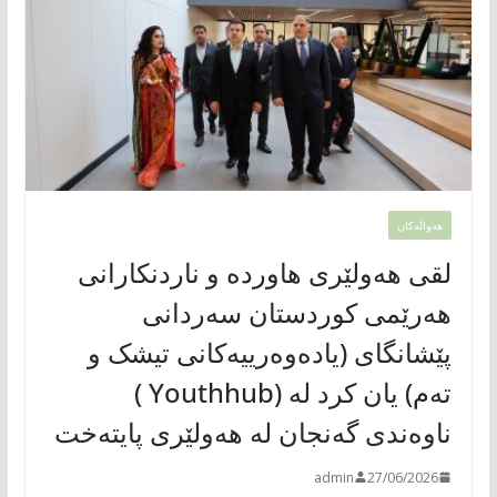
هەواڵەکان
لقی هەولێری هاوردە و ناردنکارانی
هەرێمی کوردستان سەردانی
پێشانگای (یادەوەرییەکانی تیشک و
تەم) یان کرد لە (Youthhub )
ناوەندی گەنجان لە هەولێری پایتەخت
admin
27/06/2026