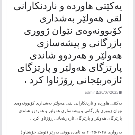
یەکێتی هاوردە و ناردنکارانی
لقی هەولێر بەشداری
کۆبوونەوەی نێوان ژووری
بازرگانی و پیشەسازی
هەولێر و هەردوو شاندی
پارێزگای هەولێر و پارێزگای
ئازەربێجانی ڕۆژئاوا کرد ،
admin
30/07/2025
یەکێتی هاوردە و ناردنکارانی لقی هەولێر بەشداری کۆبوونەوەی
نێوان ژووری بازرگانی و پیشەسازی هەولێر و هەردوو شاندی
پارێزگای هەولێر و پارێزگای ئازەربێجانی ڕۆژئاوا کرد ،
بەرواری ٢٨-٧-٢٠٢٥ بە ئامادەبوونی بەڕێز (ئومێد خۆشناو )