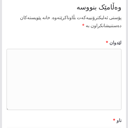
وەڵامێک بنووسە
پۆستی ئەلیکترۆنییەکەت بڵاوناکرێتەوە.
خانە پێویستەکان
دەستنیشانکراون بە
*
لێدوان
*
ناو
*