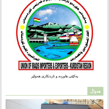
یەکێتی هاوردە و ناردنکاری هەولێر
هەواڵ