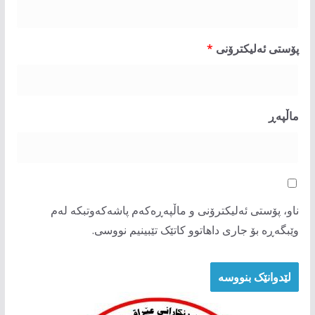
پۆستی ئەلیکترۆنی
*
ماڵپه‌ڕ
ناو، پۆستی ئەلیکترۆنی و ماڵپەڕەکەم پاشەکەوتبکە لەم
وێبگەڕە بۆ جاری داهاتوو کاتێک تێبینیم نووسی.