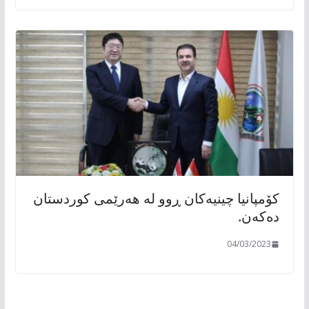
کۆمپانیا چینیەکان ڕوو لە هەرێمی کوردستان
دەکەن.
04/03/2023