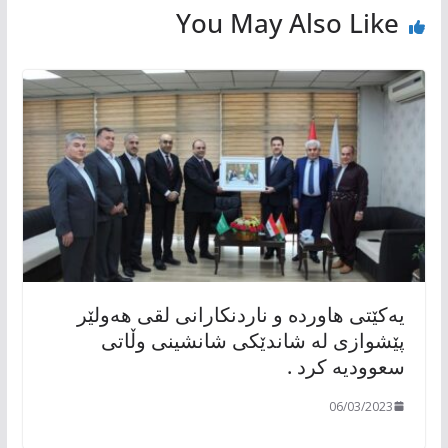
You May Also Like
یەکێتی هاوردە و ناردنکارانی لقی هەولێر
پێشوازی لە شاندێکی شانشینی وڵاتی
سعوودیە کرد .
06/03/2023