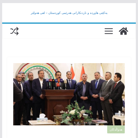
Skip
یەکێتی هاوردە و ناردنکارانی هەرێمى کوردستان – لقی هەولێر
to
content
هەواڵەکان